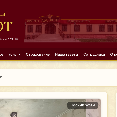
ТИ
ЮТ
ижимостью
ое
Услуги
Страхование
Наша газета
Сотрудники
О к
м²
Полный экран