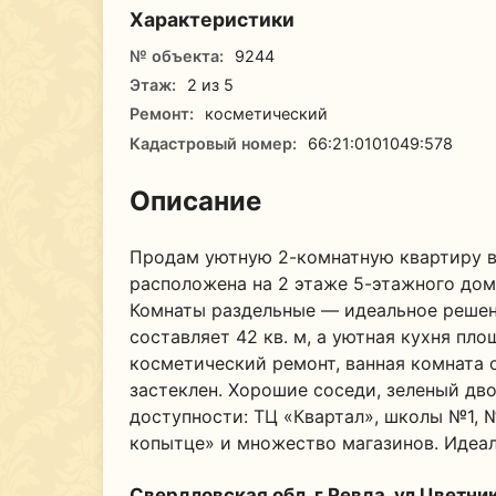
Характеристики
№ объекта:
9244
Этаж:
2 из 5
Ремонт:
косметический
Кадастровый номер:
66:21:0101049:578
Описание
Продам уютную 2-комнатную квартиру в
расположена на 2 этаже 5-этажного дом
Комнаты раздельные — идеальное решен
составляет 42 кв. м, а уютная кухня пло
косметический ремонт, ванная комната о
застеклен. Хорошие соседи, зеленый дв
доступности: ТЦ «Квартал», школы №1, 
копытце» и множество магазинов. Идеал
Свердловская обл, г Ревда, ул Цветник