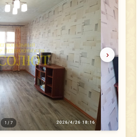
›
1
/ 7