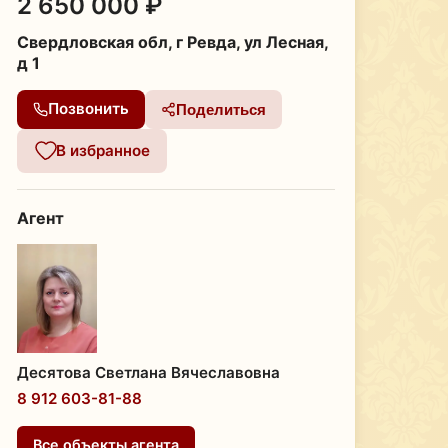
2 650 000 ₽
Свердловская обл, г Ревда, ул Лесная,
д 1
Позвонить
Поделиться
В избранное
Агент
Десятова Светлана Вячеславовна
8 912 603-81-88
Все объекты агента