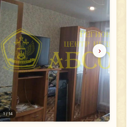
›
1
/ 14