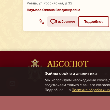
Ревда, ул Российская, д 32
Наумова Оксана Владимировна
Подробнее
В избранное
АБСОЛЮТ
Файлы cookie и аналитика
Региональный центр недвижимости.
Все операции с недвижимостью.
Мы используем необходимые cookie д
подключаем только с вашего согласия
Подробнее — в
Политике обработки 
VK