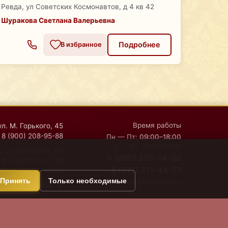
Ревда, ул Советских Космонавтов, д 4 кв 42
Шуракова Светлана Валерьевна
Подробнее
В избранное
Время работы
ул. М. Горького, 45
8 (900) 208-95-88
Пн — Пт:
09:00–18:00
Сб — Вс:
11:00–17:00
, ул. Калинина, 40
8 (800) 250-74-88
8 (34397) 6-15-70
8 (912) 211-44-77
8 (900) 208-97-88
Принять
Только необходимые
moiabsolut@mail.ru
дская, 45, офис 14
Политика обработки персональных данных