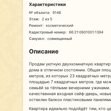
Характеристики
№ объекта:
9148
Этаж:
2 из 5
Ремонт:
косметический
Кадастровый номер:
66:21:0601001:1394
Санузел:
совмещенный
Описание
Продам уютную двухкомнатную квартиру
дома в отличном состоянии. Общая площ
метров, из которых 23 квадратных метр
площадью 7 квадратных метров. где можн
семьёй за тёплыми вечерними ужинами.
качественная входная сейф-дверь, новы
остеклен балкон пластиковыми панелями
Квартира идеально подойдёт тем, кто ц