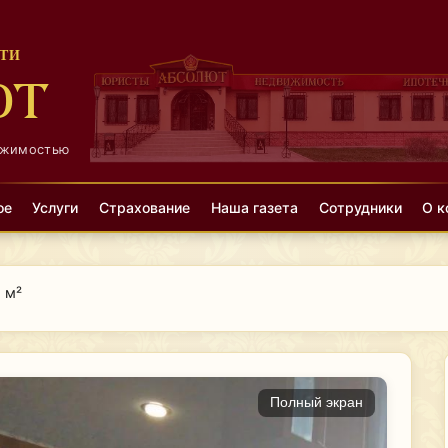
ТИ
ЮТ
ижимостью
ое
Услуги
Страхование
Наша газета
Сотрудники
О к
5 м²
Полный экран