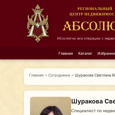
РЕГИОНАЛЬНЫЙ
ЦЕНТР НЕДВИЖИМОС
АБСОЛ
Абсолютно все операции с недв
Главная
Каталог
Избранно
Главная
→
Сотрудники
→
Шуракова Светлана В
Шуракова Све
Специалист по недв