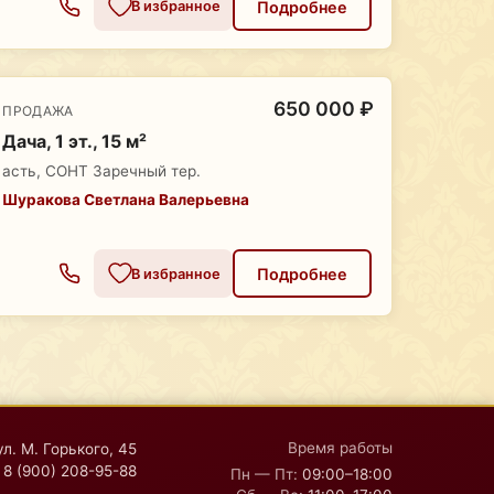
Подробнее
В избранное
650 000 ₽
ПРОДАЖА
Дача, 1 эт., 15 м²
асть, СОНТ Заречный тер.
Шуракова Светлана Валерьевна
Подробнее
В избранное
Время работы
ул. М. Горького, 45
8 (900) 208-95-88
Пн — Пт:
09:00–18:00