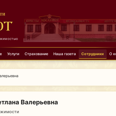
ТИ
ЮТ
ижимостью
е
Услуги
Страхование
Наша газета
Сотрудники
О к
алерьевна
тлана Валерьевна
ижимости