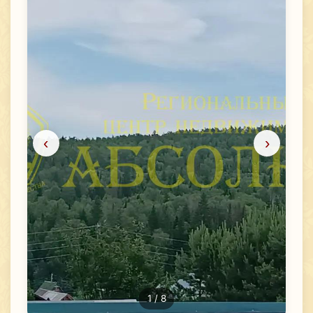
‹
›
1
/ 8