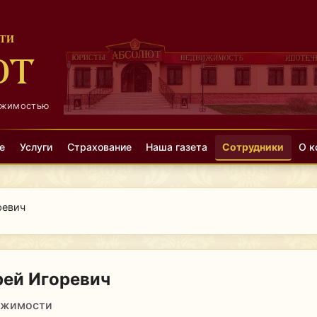
ТИ
ЮТ
ижимостью
е
Услуги
Страхование
Наша газета
Сотрудники
О к
ревич
ей Игоревич
ижимости