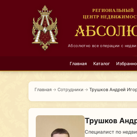
РЕГИОНАЛЬНЫЙ
ЦЕНТР НЕДВИЖИМОС
АБСОЛ
Абсолютно все операции с недв
Главная
Каталог
Избранно
Главная
→
Сотрудники
→
Трушков Андрей Иго
Трушков Андр
Специалист по недв