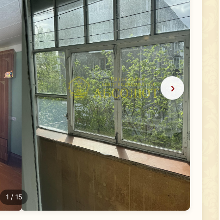
›
1
/ 15