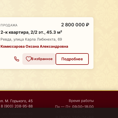
2 800 000 ₽
ПРОДАЖА
2-к квартира, 2/2 эт., 45.3 м²
Ревда, улица Карла Либкнехта, 69
Комиссарова Оксана Александровна
Подробнее
В избранное
Время работы
ул. М. Горького, 45
8 (900) 208-95-88
Пн — Пт:
09:00–18:00
Сб — Вс:
11:00–17:00
, ул. Калинина, 40
8 (800) 250-74-88