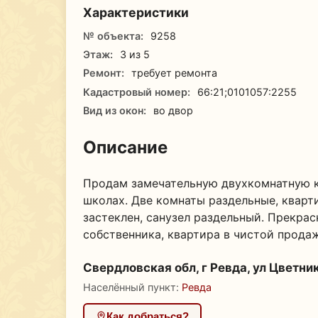
Характеристики
№ объекта:
9258
Этаж:
3 из 5
Ремонт:
требует ремонта
Кадастровый номер:
66:21;0101057:2255
Вид из окон:
во двор
Описание
Продам замечательную двухкомнатную кв
школах. Две комнаты раздельные, кварт
застеклен, санузел раздельный. Прекра
собственника, квартира в чистой продаж
Свердловская обл, г Ревда, ул Цветник
Населённый пункт:
Ревда
Как добраться?