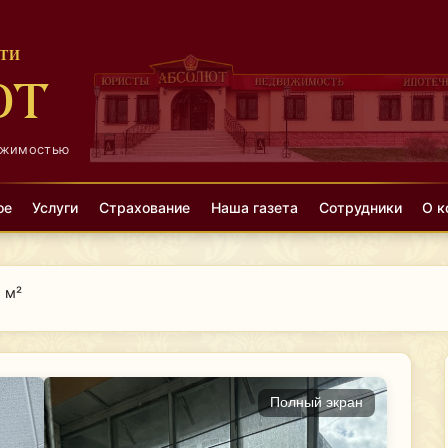
ТИ
ЮТ
ижимостью
ое
Услуги
Страхование
Наша газета
Сотрудники
О к
5 м²
Полный экран