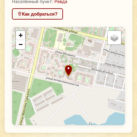
Населённый пункт:
Ревда
Как добраться?
+
−