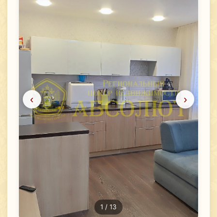
‹
›
1
/ 13