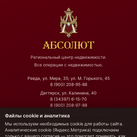
АБСОЛЮТ
Региональный центр недвижимости.
Все операции с недвижимостью.
Ревда, ул. Мира, 35; ул. М. Горького, 45
8 (900) 208-95-88
Дегтярск, ул. Калинина, 40
8 (34397) 6-15-70
8 (900) 208-97-88
Екатеринбург, ул. Посадская, 45, офис 14
Файлы cookie и аналитика
Мы используем необходимые cookie для работы сайта.
Аналитические cookie (Яндекс.Метрика) подключаем
Время работы
только с вашего согласия — это помогает понимать, как