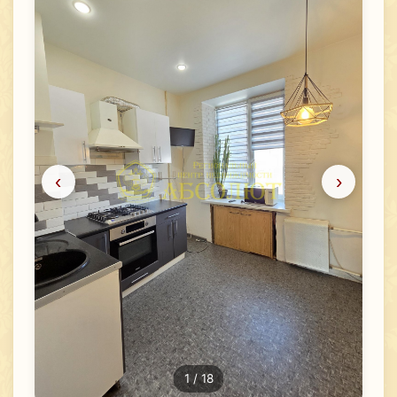
‹
›
1
/ 18