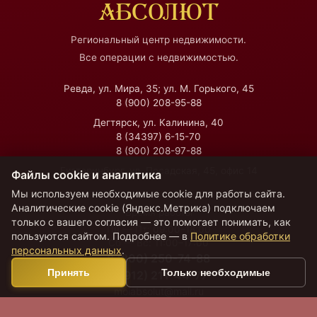
АБСОЛЮТ
Региональный центр недвижимости.
Все операции с недвижимостью.
Ревда, ул. Мира, 35; ул. М. Горького, 45
8 (900) 208-95-88
Дегтярск, ул. Калинина, 40
8 (34397) 6-15-70
8 (900) 208-97-88
Екатеринбург, ул. Посадская, 45, офис 14
Файлы cookie и аналитика
Мы используем необходимые cookie для работы сайта.
Аналитические cookie (Яндекс.Метрика) подключаем
Время работы
только с вашего согласия — это помогает понимать, как
Пн — Пт:
09:00–18:00
пользуются сайтом. Подробнее — в
Политике обработки
Сб — Вс:
11:00–17:00
персональных данных
.
8 (800) 250-74-88
Принять
Только необходимые
8 (912) 211-44-77
moiabsolut@mail.ru