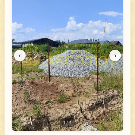
‹
›
1
/ 4