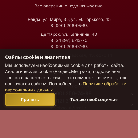
Все операции с недвижимостью.
Ревда, ул. Мира, 35; ул. М. Горького, 45
8 (900) 208-95-88
Дегтярск, ул. Калинина, 40
8 (34397) 6-15-70
8 (900) 208-97-88
Екатеринбург, ул. Посадская, 45, офис 14
Файлы cookie и аналитика
Мы используем необходимые cookie для работы сайта.
Аналитические cookie (Яндекс.Метрика) подключаем
Время работы
только с вашего согласия — это помогает понимать, как
Пн — Пт:
09:00–18:00
пользуются сайтом. Подробнее — в
Политике обработки
Сб — Вс:
11:00–17:00
персональных данных
.
8 (800) 250-74-88
Принять
Только необходимые
8 (912) 211-44-77
moiabsolut@mail.ru
VK