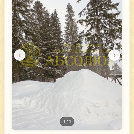
‹
›
1
/ 1