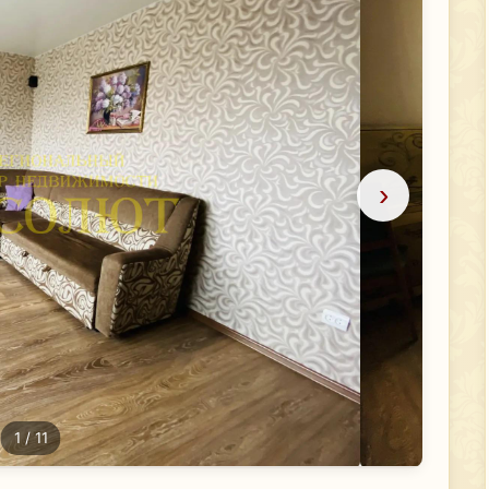
›
1
/ 11