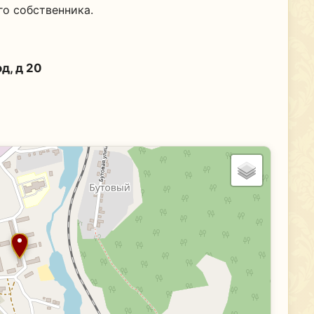
го собственника.
д, д 20