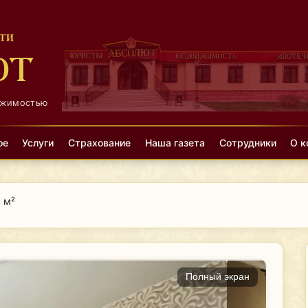
ТИ
ЮТ
ижимостью
ое
Услуги
Страхование
Наша газета
Сотрудники
О к
5 м²
Полный экран