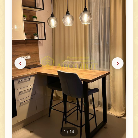
‹
›
1
/ 14