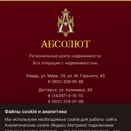
АБСОЛЮТ
Региональный центр недвижимости.
Все операции с недвижимостью.
Ревда, ул. Мира, 35; ул. М. Горького, 45
8 (900) 208-95-88
Дегтярск, ул. Калинина, 40
8 (34397) 6-15-70
8 (900) 208-97-88
Екатеринбург, ул. Посадская, 45, офис 14
Файлы cookie и аналитика
Мы используем необходимые cookie для работы сайта.
Аналитические cookie (Яндекс.Метрика) подключаем
Время работы
только с вашего согласия — это помогает понимать, как