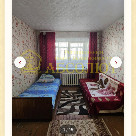
‹
›
1
/ 15