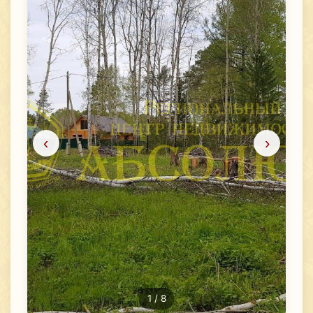
‹
›
1
/ 8