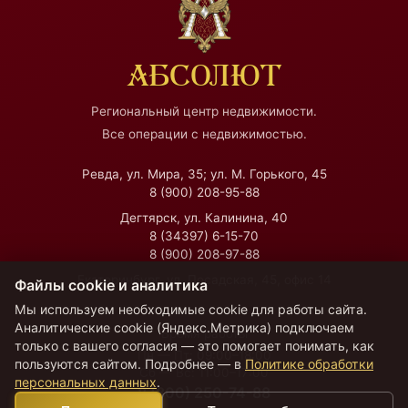
АБСОЛЮТ
Региональный центр недвижимости.
Все операции с недвижимостью.
Ревда, ул. Мира, 35; ул. М. Горького, 45
8 (900) 208-95-88
Дегтярск, ул. Калинина, 40
8 (34397) 6-15-70
8 (900) 208-97-88
Екатеринбург, ул. Посадская, 45, офис 14
Файлы cookie и аналитика
Мы используем необходимые cookie для работы сайта.
Аналитические cookie (Яндекс.Метрика) подключаем
Время работы
только с вашего согласия — это помогает понимать, как
Пн — Пт:
09:00–18:00
пользуются сайтом. Подробнее — в
Политике обработки
Сб — Вс:
11:00–17:00
персональных данных
.
8 (800) 250-74-88