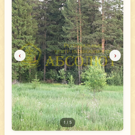
‹
›
1
/ 5