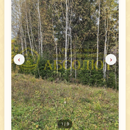
‹
›
1
/ 9