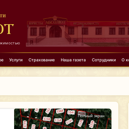
ТИ
ЮТ
ижимостью
ое
Услуги
Страхование
Наша газета
Сотрудники
О к
Полный экран