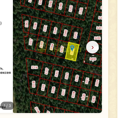
›
1
/ 3