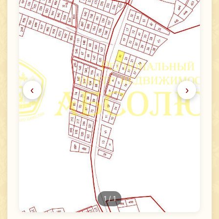
‹
›
1
/ 1