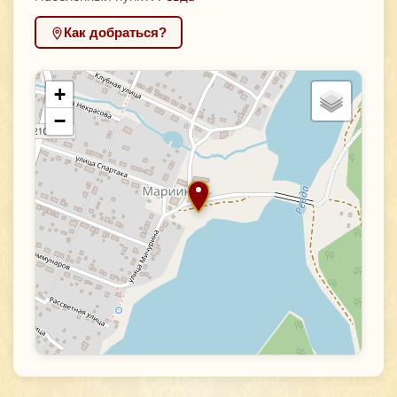
Как добраться?
+
−