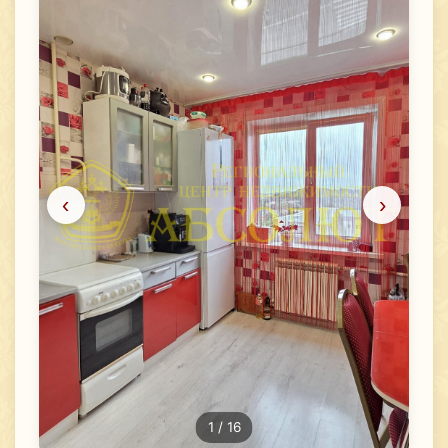
‹
›
1
/ 16