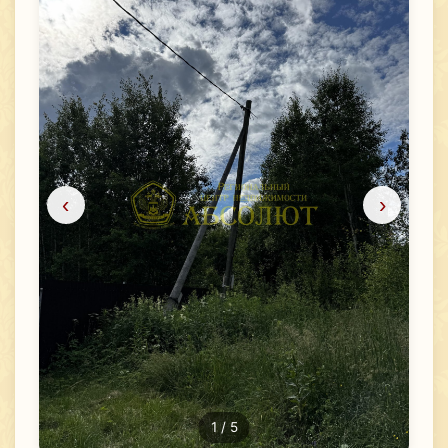
‹
›
1
/ 5