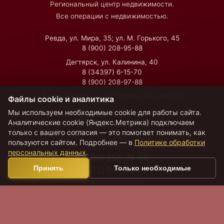
Региональный центр недвижимости.
Все операции с недвижимостью.
Ревда, ул. Мира, 35; ул. М. Горького, 45
8 (900) 208-95-88
Дегтярск, ул. Калинина, 40
8 (34397) 6-15-70
8 (900) 208-97-88
Екатеринбург, ул. Посадская, 45, офис 14
Файлы cookie и аналитика
Мы используем необходимые cookie для работы сайта.
Аналитические cookie (Яндекс.Метрика) подключаем
Время работы
только с вашего согласия — это помогает понимать, как
Пн — Пт:
09:00–18:00
пользуются сайтом. Подробнее — в
Политике обработки
Сб — Вс:
11:00–17:00
персональных данных
.
8 (800) 250-74-88
Принять
Только необходимые
8 (912) 211-44-77
moiabsolut@mail.ru
VK