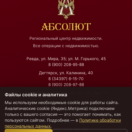
АБСОЛЮТ
Региональный центр недвижимости.
Все операции с недвижимостью.
Ревда, ул. Мира, 35; ул. М. Горького, 45
8 (900) 208-95-88
Дегтярск, ул. Калинина, 40
8 (34397) 6-15-70
8 (900) 208-97-88
Екатеринбург, ул. Посадская, 45, офис 14
Файлы cookie и аналитика
Мы используем необходимые cookie для работы сайта.
Аналитические cookie (Яндекс.Метрика) подключаем
Время работы
только с вашего согласия — это помогает понимать, как
Пн — Пт:
09:00–18:00
пользуются сайтом. Подробнее — в
Политике обработки
Сб — Вс:
11:00–17:00
персональных данных
.
8 (800) 250-74-88