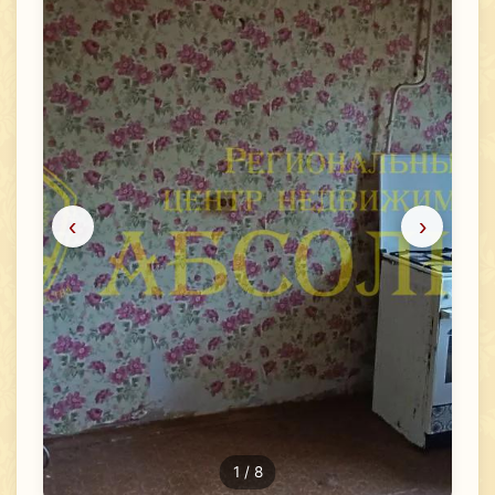
‹
›
1
/ 8