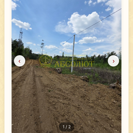
‹
›
1
/ 2