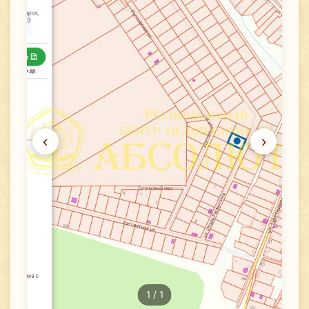
‹
›
1
/ 1