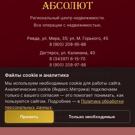
АБСОЛЮТ
Региональный центр недвижимости.
Все операции с недвижимостью.
Ревда, ул. Мира, 35; ул. М. Горького, 45
8 (900) 208-95-88
Дегтярск, ул. Калинина, 40
8 (34397) 6-15-70
8 (900) 208-97-88
Екатеринбург, ул. Посадская, 45, офис 14
Файлы cookie и аналитика
Мы используем необходимые cookie для работы сайта.
Аналитические cookie (Яндекс.Метрика) подключаем
Время работы
только с вашего согласия — это помогает понимать, как
Пн — Пт:
09:00–18:00
пользуются сайтом. Подробнее — в
Политике обработки
Сб — Вс:
11:00–17:00
персональных данных
.
8 (800) 250-74-88
Принять
Только необходимые
8 (912) 211-44-77
moiabsolut@mail.ru