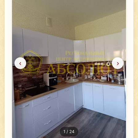
‹
›
1
/ 24