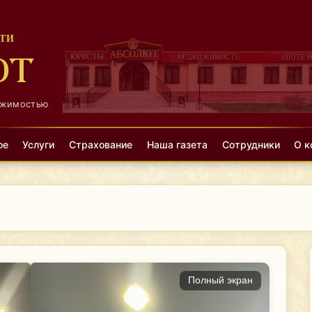
ТИ
ЮТ
ижимостью
ое
Услуги
Страхование
Наша газета
Сотрудники
О к
Полный экран