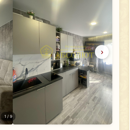
›
1
/ 9