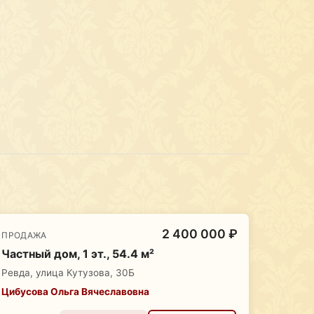
2 400 000 ₽
ПРОДАЖА
Частный дом, 1 эт., 54.4 м²
Ревда, улица Кутузова, 30Б
Цибусова Ольга Вячеславовна