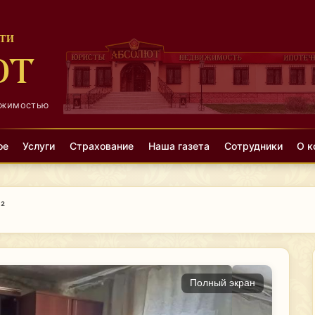
ТИ
ЮТ
ижимостью
ое
Услуги
Страхование
Наша газета
Сотрудники
О к
²
Полный экран