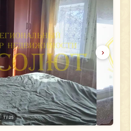
›
1
/ 25