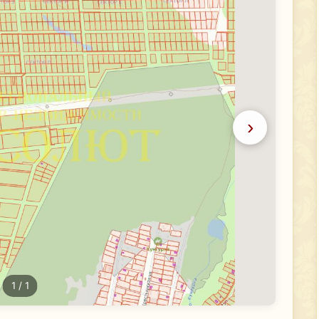
›
1
/ 1