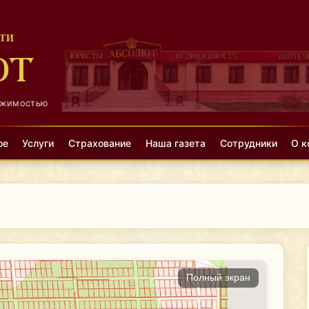
ТИ
ЮТ
ижимостью
ое
Услуги
Страхование
Наша газета
Сотрудники
О к
Полный экран