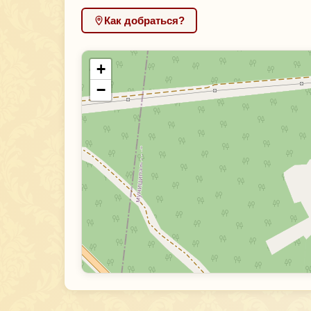
Как добраться?
+
−