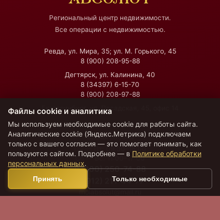
Региональный центр недвижимости.
Все операции с недвижимостью.
Ревда, ул. Мира, 35; ул. М. Горького, 45
8 (900) 208-95-88
Дегтярск, ул. Калинина, 40
8 (34397) 6-15-70
8 (900) 208-97-88
Екатеринбург, ул. Посадская, 45, офис 14
Файлы cookie и аналитика
Мы используем необходимые cookie для работы сайта.
Аналитические cookie (Яндекс.Метрика) подключаем
Время работы
только с вашего согласия — это помогает понимать, как
Пн — Пт:
09:00–18:00
пользуются сайтом. Подробнее — в
Политике обработки
Сб — Вс:
11:00–17:00
персональных данных
.
8 (800) 250-74-88
Принять
Только необходимые
8 (912) 211-44-77
moiabsolut@mail.ru