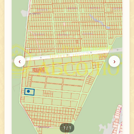
‹
›
1
/ 1