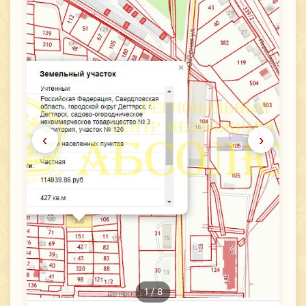
‹
›
1
/ 8