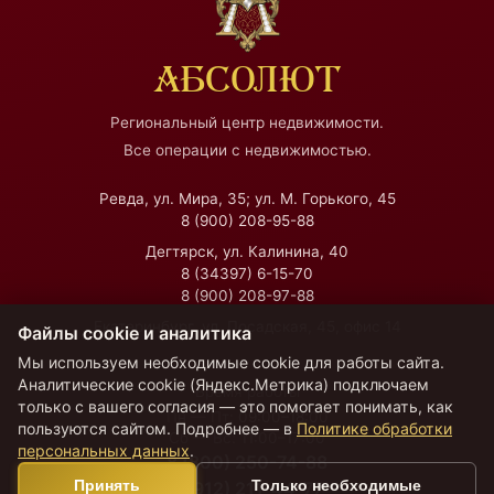
АБСОЛЮТ
Региональный центр недвижимости.
Все операции с недвижимостью.
Ревда, ул. Мира, 35; ул. М. Горького, 45
8 (900) 208-95-88
Дегтярск, ул. Калинина, 40
8 (34397) 6-15-70
8 (900) 208-97-88
Екатеринбург, ул. Посадская, 45, офис 14
Файлы cookie и аналитика
Мы используем необходимые cookie для работы сайта.
Аналитические cookie (Яндекс.Метрика) подключаем
Время работы
только с вашего согласия — это помогает понимать, как
Пн — Пт:
09:00–18:00
пользуются сайтом. Подробнее — в
Политике обработки
Сб — Вс:
11:00–17:00
персональных данных
.
8 (800) 250-74-88
Принять
Только необходимые
8 (912) 211-44-77