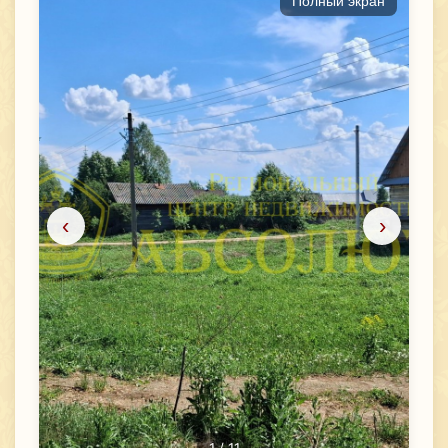
Полный экран
‹
›