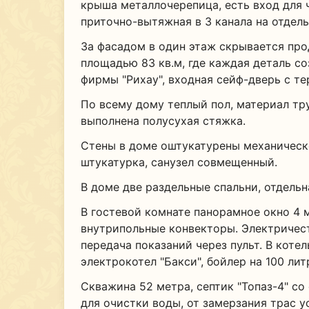
крыша металлочерепица, есть вход для 
приточно-вытяжная в 3 канала на отдель
За фасадом в один этаж скрывается пр
площадью 83 кв.м, где каждая деталь со
фирмы "Рихау", входная сейф-дверь с т
По всему дому теплый пол, материал тру
выполнена полусухая стяжка.
Стены в доме оштукатурены механическ
штукатурка, санузел совмещенный.
В доме две раздельные спальни, отдельн
В гостевой комнате панорамное окно 4 
внутрипольные конвекторы. Электричест
передача показаний через пульт. В коте
электрокотел "Бакси", бойлер на 100 лит
Скважина 52 метра, септик "Топаз-4" с
для очистки воды, от замерзания трас у