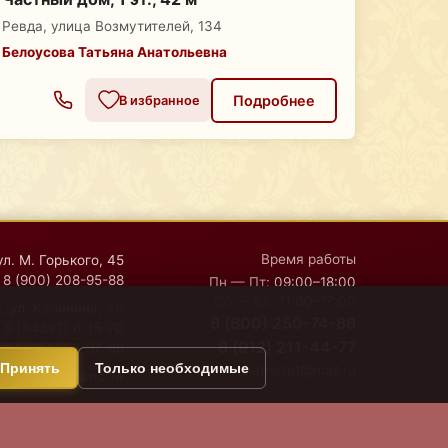
Ревда, улица Возмутителей, 134
Белоусова Татьяна Анатольевна
Подробнее
В избранное
Время работы
ул. М. Горького, 45
8 (900) 208-95-88
Пн — Пт:
09:00–18:00
Сб — Вс:
11:00–17:00
, ул. Калинина, 40
8 (800) 250-74-88
8 (34397) 6-15-70
8 (912) 211-44-77
8 (900) 208-97-88
Принять
Только необходимые
moiabsolut@mail.ru
дская, 45, офис 14
Политика обработки персональных данных