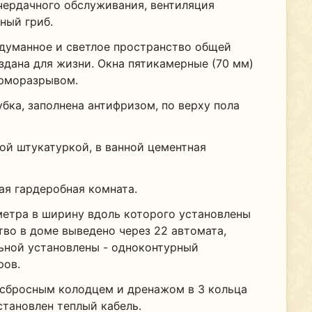
чердачного обслуживания, вентиляция
ный гриб.
одуманное и светлое пространство общей
здана для жизни. Окна пятикамерные (70 мм)
ерморазрывом.
бка, заполнена антифризом, по верху пола
ой штукатуркой, в ванной цементная
ая гардеробная комната.
метра в ширину вдоль которого установлены
во в доме выведено через 22 автомата,
льной установлены - одноконтурный
ров.
о сбросным колодцем и дренажом в 3 кольца
становлен теплый кабель.