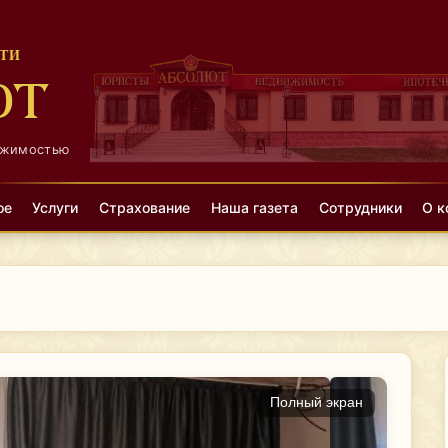
ТИ
ЮТ
ижимостью
ое
Услуги
Страхование
Наша газета
Сотрудники
О к
Полный экран