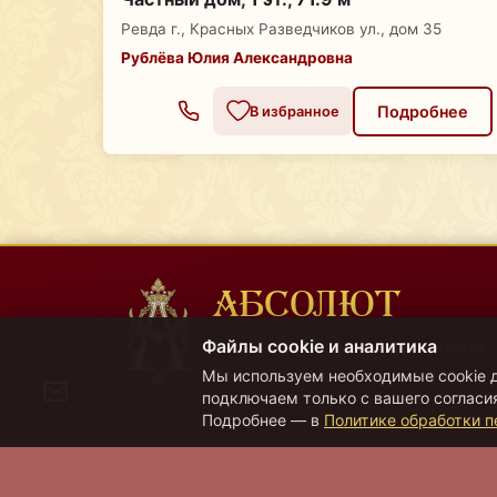
Ревда г., Красных Разведчиков ул., дом 35
Рублёва Юлия Александровна
Подробнее
В избранное
АБСОЛЮТ
Файлы cookie и аналитика
Региональный центр недвижимости.
Все операции с недвижимостью.
Мы используем необходимые cookie д
подключаем только с вашего согласия
Подробнее — в
Политике обработки 