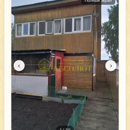
Полный экран
‹
›