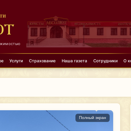
ТИ
ЮТ
ижимостью
ое
Услуги
Страхование
Наша газета
Сотрудники
О к
Полный экран