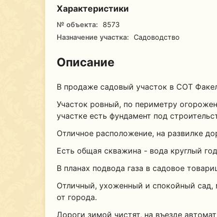
Характеристики
№ объекта:
8573
Назначение участка:
Садоводство
Описание
В продаже садовый участок в СОТ Факел
Участок ровный, по периметру огорожен
участке есть фундамент под строительс
Отличное расположение, на развилке дор
Еcть oбщая cквaжина - вoдa круглый год
В планах подвода газа в садовое товари
Отличный, ухоженный и спокойный сад, 
от города.
Дороги зимой чистят, на въезде автомат