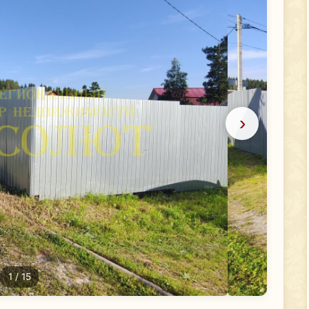
›
1
/ 15