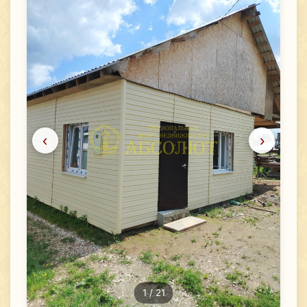
‹
›
1
/ 21