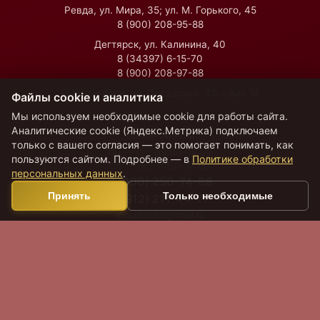
Ревда, ул. Мира, 35; ул. М. Горького, 45
8 (900) 208-95-88
Дегтярск, ул. Калинина, 40
8 (34397) 6-15-70
8 (900) 208-97-88
Екатеринбург, ул. Посадская, 45, офис 14
Файлы cookie и аналитика
Мы используем необходимые cookie для работы сайта.
Аналитические cookie (Яндекс.Метрика) подключаем
Время работы
только с вашего согласия — это помогает понимать, как
Пн — Пт:
09:00–18:00
пользуются сайтом. Подробнее — в
Политике обработки
Сб — Вс:
11:00–17:00
персональных данных
.
8 (800) 250-74-88
Принять
Только необходимые
8 (912) 211-44-77
moiabsolut@mail.ru
VK
Политика обработки персональных данных
© 2026 РЦН «Абсолют»