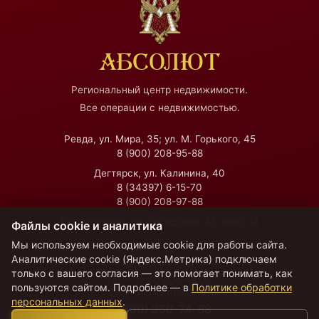
АБСОЛЮТ
Региональный центр недвижимости.
Все операции с недвижимостью.
Ревда, ул. Мира, 35; ул. М. Горького, 45
8 (900) 208-95-88
Дегтярск, ул. Калинина, 40
8 (34397) 6-15-70
8 (900) 208-97-88
Екатеринбург, ул. Посадская, 45, офис 14
Файлы cookie и аналитика
Мы используем необходимые cookie для работы сайта.
Аналитические cookie (Яндекс.Метрика) подключаем
Время работы
только с вашего согласия — это помогает понимать, как
Пн — Пт:
09:00–18:00
пользуются сайтом. Подробнее — в
Политике обработки
Сб — Вс:
11:00–17:00
персональных данных
.
8 (800) 250-74-88