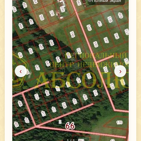
Полный экран
‹
›