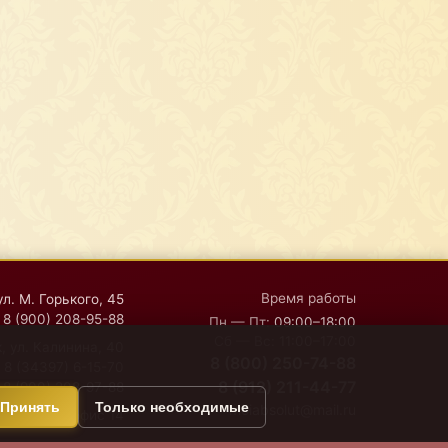
Время работы
ул. М. Горького, 45
8 (900) 208-95-88
Пн — Пт:
09:00–18:00
Сб — Вс:
11:00–17:00
, ул. Калинина, 40
8 (800) 250-74-88
8 (34397) 6-15-70
8 (912) 211-44-77
8 (900) 208-97-88
Принять
Только необходимые
moiabsolut@mail.ru
дская, 45, офис 14