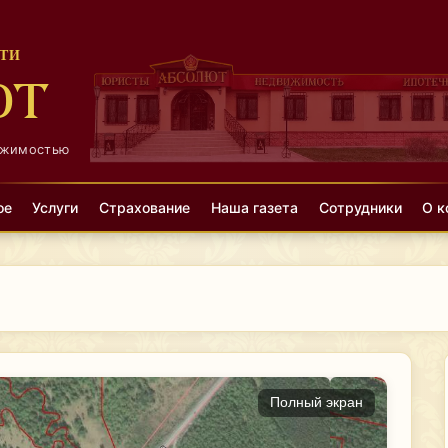
ТИ
ЮТ
ижимостью
ое
Услуги
Страхование
Наша газета
Сотрудники
О к
Полный экран