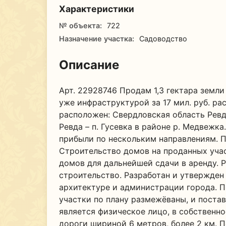
Характеристики
№ объекта:
722
Назначение участка:
Садоводство
Описание
Арт. 22928746 Продам 1,3 гектара земл
уже инфраструктурой за 17 мил. руб. р
расположен: Свердловская область Ревд
Ревда – п. Гусевка в районе р. Медвежк
прибыли по нескольким направлениям. П
Строительство домов на проданных учас
домов для дальнейшей сдачи в аренду. 
строительство. Разработан и утвержден
архитектуре и администрации города. П
участки по плану размежёваны, и поста
является физическое лицо, в собственно
дороги шириной 6 метров, более 2 км. П