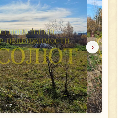
›
1
/ 17