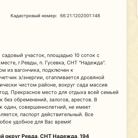
Кадастровый номер:
66:21:1202001:148
 садовый участок, площадью 10 соток с
сте, г.Ревды, п. Гусевка, СНТ "Надежда".
ом из вагончика, подключен к
четчик э/энергии, отапливается дровяной
гически чистом районе, вокруг сада массив
ягод. Прекрасное место для отдыха всей семьей
 без обременений, залогов, арестов. В
к один, совершеннолетний, не имеет
ляется, паспорт действительный. Все
юбое удобное для Вас время!
й округ Ревда, СНТ Надежда, 194