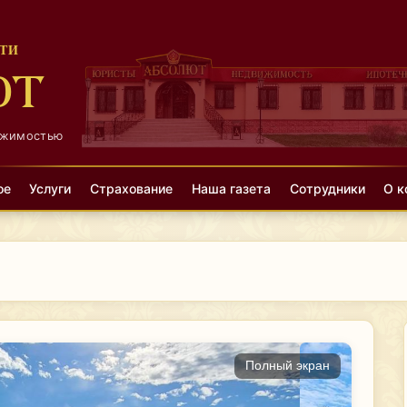
ТИ
ЮТ
ижимостью
ое
Услуги
Страхование
Наша газета
Сотрудники
О к
Полный экран