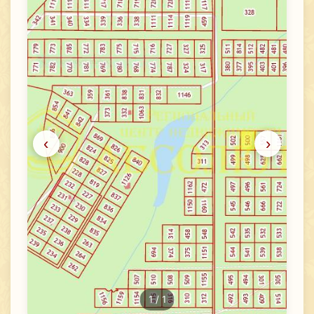
‹
›
1
/ 1