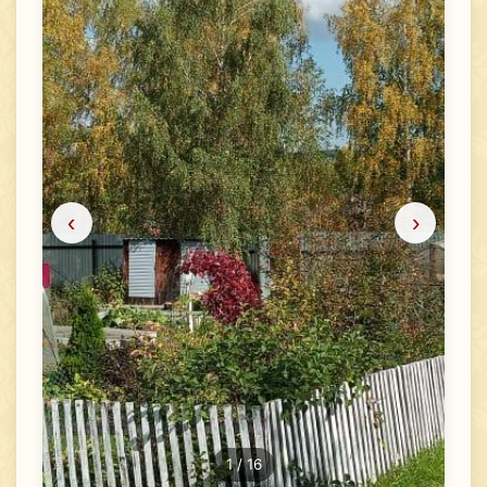
‹
›
1
/ 16