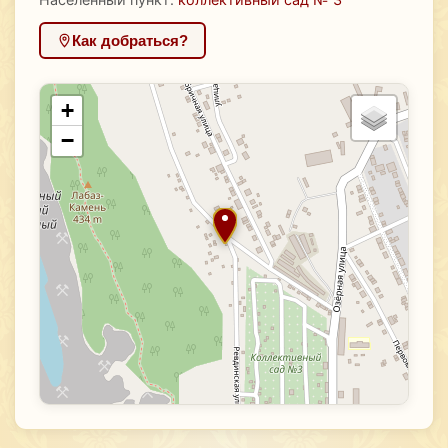
Как добраться?
+
−