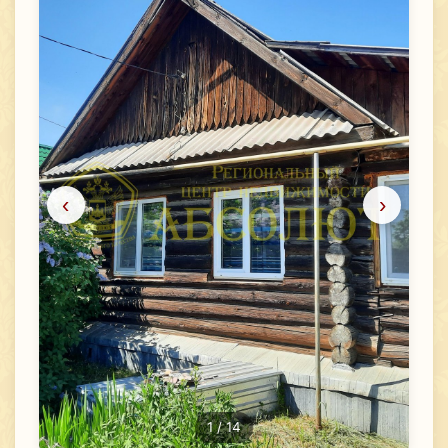
‹
›
1
/ 14