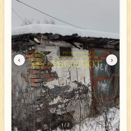
‹
›
1
/ 3