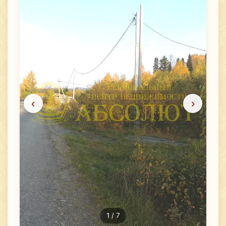
‹
›
1
/ 7