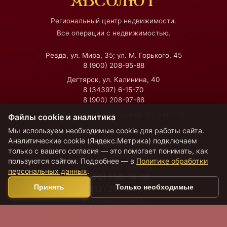
АБСОЛЮТ
Региональный центр недвижимости.
Все операции с недвижимостью.
Ревда, ул. Мира, 35; ул. М. Горького, 45
8 (900) 208-95-88
Дегтярск, ул. Калинина, 40
8 (34397) 6-15-70
8 (900) 208-97-88
Екатеринбург, ул. Посадская, 45, офис 14
Файлы cookie и аналитика
Мы используем необходимые cookie для работы сайта.
Аналитические cookie (Яндекс.Метрика) подключаем
Время работы
только с вашего согласия — это помогает понимать, как
Пн — Пт:
09:00–18:00
пользуются сайтом. Подробнее — в
Политике обработки
Сб — Вс:
11:00–17:00
персональных данных
.
8 (800) 250-74-88
Принять
Только необходимые
8 (912) 211-44-77
moiabsolut@mail.ru