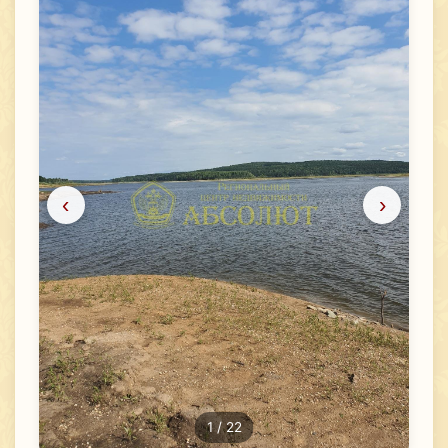
‹
›
1
/ 22