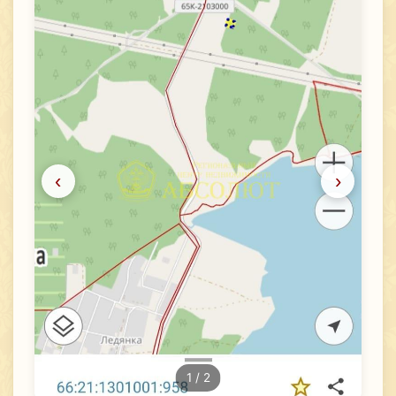
‹
›
1
/ 2