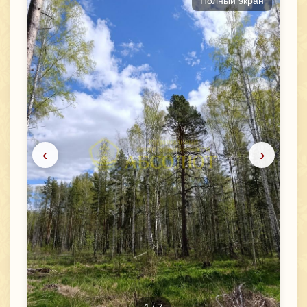
Полный экран
‹
›