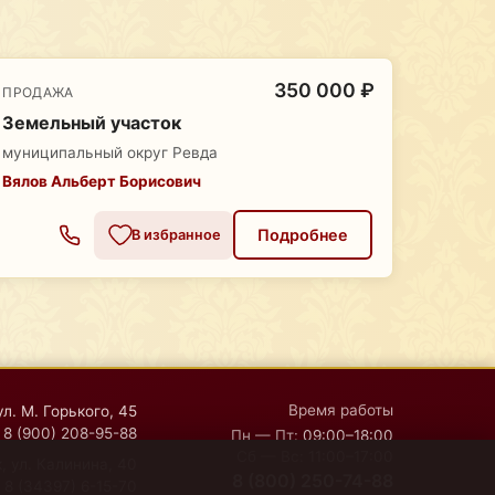
350 000 ₽
ПРОДАЖА
Земельный участок
муниципальный округ Ревда
Вялов Альберт Борисович
Подробнее
В избранное
Время работы
ул. М. Горького, 45
8 (900) 208-95-88
Пн — Пт:
09:00–18:00
Сб — Вс:
11:00–17:00
, ул. Калинина, 40
8 (800) 250-74-88
8 (34397) 6-15-70