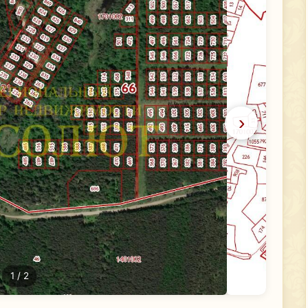
›
1
/ 2