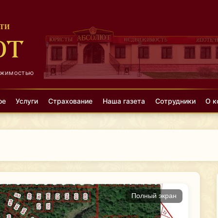
ТИ
ЮТ
ижимостью
ое
Услуги
Страхование
Наша газета
Сотрудники
О к
Полный экран