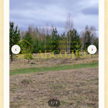
‹
›
1
/ 7