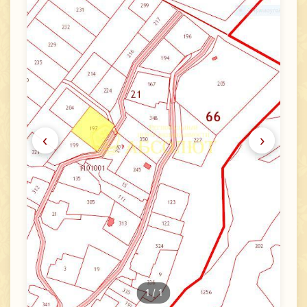
‹
›
1
/ 1