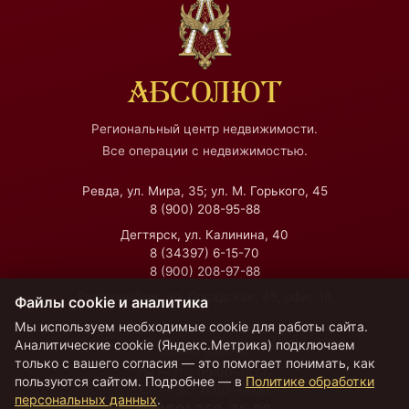
АБСОЛЮТ
Региональный центр недвижимости.
Все операции с недвижимостью.
Ревда, ул. Мира, 35; ул. М. Горького, 45
8 (900) 208-95-88
Дегтярск, ул. Калинина, 40
8 (34397) 6-15-70
8 (900) 208-97-88
Екатеринбург, ул. Посадская, 45, офис 14
Файлы cookie и аналитика
Мы используем необходимые cookie для работы сайта.
Аналитические cookie (Яндекс.Метрика) подключаем
Время работы
только с вашего согласия — это помогает понимать, как
Пн — Пт:
09:00–18:00
пользуются сайтом. Подробнее — в
Политике обработки
Сб — Вс:
11:00–17:00
персональных данных
.