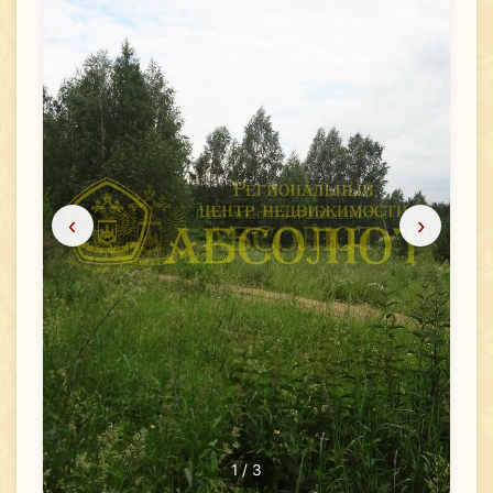
‹
›
1
/ 3