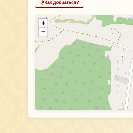
Как добраться?
+
−