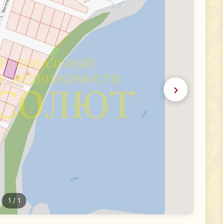
›
1
/ 1