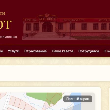
ТИ
ЮТ
ижимостью
ое
Услуги
Страхование
Наша газета
Сотрудники
О к
Полный экран